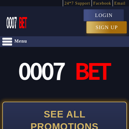
24*7 Support
Facebook
Email
LOGIN
SIGN UP
Menu
SEE ALL
PROMOTIONS