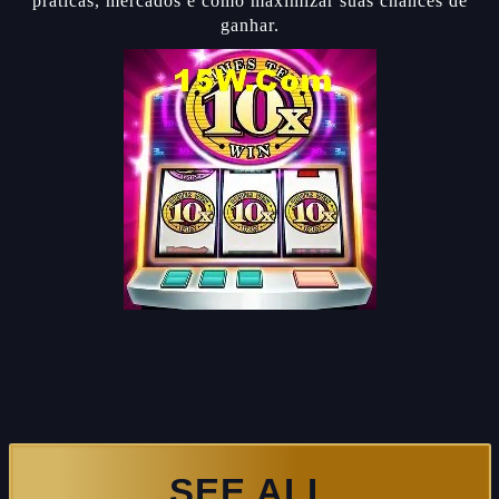
práticas, mercados e como maximizar suas chances de
ganhar.
SEE ALL