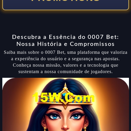
Descubra a Essência do 0007 Bet:
Nossa História e Compromissos
Saiba mais sobre o 0007 Bet, uma plataforma que valoriza
a experiência do usuário e a segurança nas apostas.
Conheça nossa missão, valores e a tecnologia que
sustentam a nossa comunidade de jogadores.