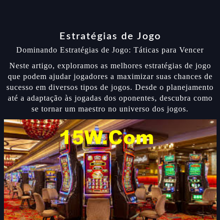
Estratégias de Jogo
Dominando Estratégias de Jogo: Táticas para Vencer
Neste artigo, exploramos as melhores estratégias de jogo
que podem ajudar jogadores a maximizar suas chances de
sucesso em diversos tipos de jogos. Desde o planejamento
até a adaptação às jogadas dos oponentes, descubra como
se tornar um maestro no universo dos jogos.