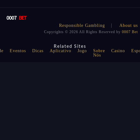
Responsible Gambling
About us
Copyrights © 2026 All Rights Reserved by
0007 Bet
Related Sites
de
Eventos
Dicas
Aplicativo
Jogo
Sobre
Casino
Espo
Nós