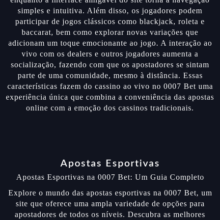
simples e intuitiva. Além disso, os jogadores podem
participar de jogos clássicos como blackjack, roleta e
baccarat, bem como explorar novas variações que
adicionam um toque emocionante ao jogo. A interação ao
vivo com os dealers e outros jogadores aumenta a
socialização, fazendo com que os apostadores se sintam
parte de uma comunidade, mesmo à distância. Essas
características fazem do cassino ao vivo no 0007 Bet uma
experiência única que combina a conveniência das apostas
online com a emoção dos cassinos tradicionais.
Apostas Esportivas
Apostas Esportivas na 0007 Bet: Um Guia Completo
Explore o mundo das apostas esportivas na 0007 Bet, um
site que oferece uma ampla variedade de opções para
apostadores de todos os níveis. Descubra as melhores