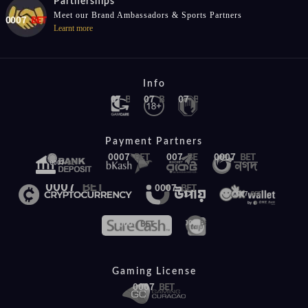
Partnerships
Meet our Brand Ambassadors & Sports Partners
Learnt more
Info
Payment Partners
Gaming License