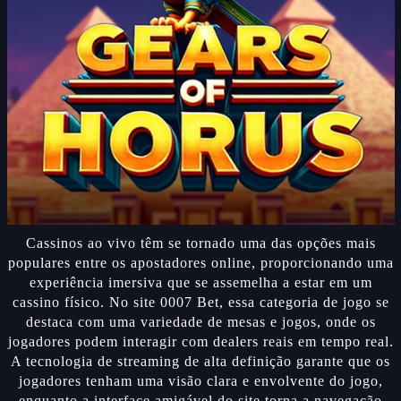
Cassinos ao vivo têm se tornado uma das opções mais
populares entre os apostadores online, proporcionando uma
experiência imersiva que se assemelha a estar em um
cassino físico. No site 0007 Bet, essa categoria de jogo se
destaca com uma variedade de mesas e jogos, onde os
jogadores podem interagir com dealers reais em tempo real.
A tecnologia de streaming de alta definição garante que os
jogadores tenham uma visão clara e envolvente do jogo,
enquanto a interface amigável do site torna a navegação