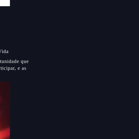
Vida
rtunidade que
icipar, e as