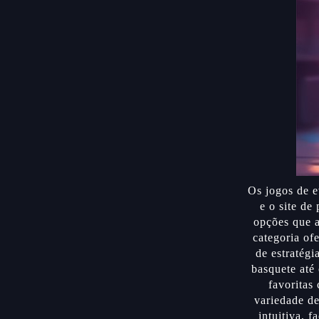
Os jogos de e
e o site de
opções que a
categoria of
de estratégi
basquete até
favoritas 
variedade de
intuitiva, 