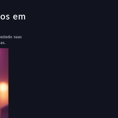
tos em
cutindo suas
das.