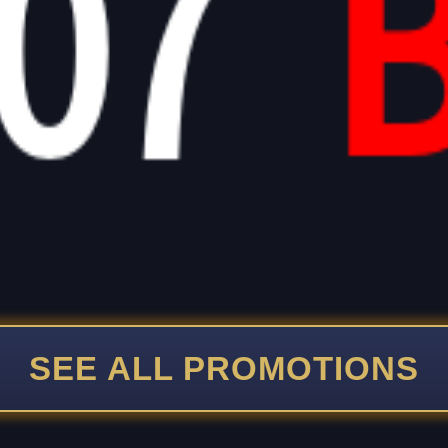
SEE ALL PROMOTIONS