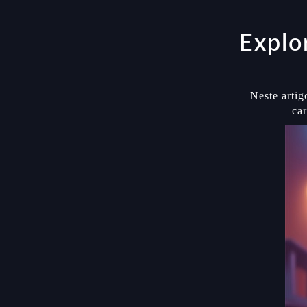
Explo
Neste artig
car