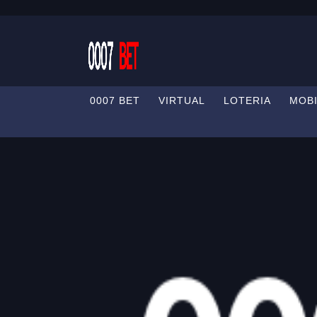
0007 BET
VIRTUAL
LOTERIA
MOB