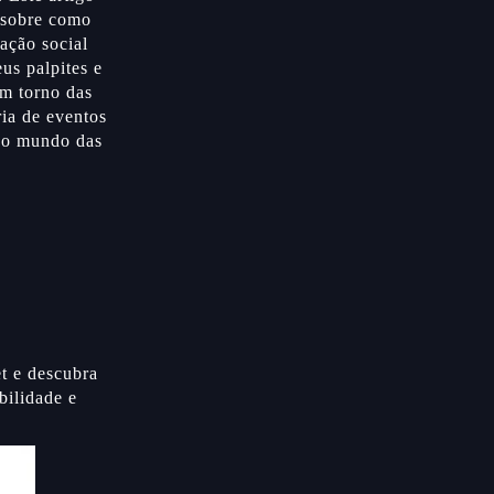
s sobre como
ração social
us palpites e
em torno das
ia de eventos
no mundo das
t e descubra
bilidade e