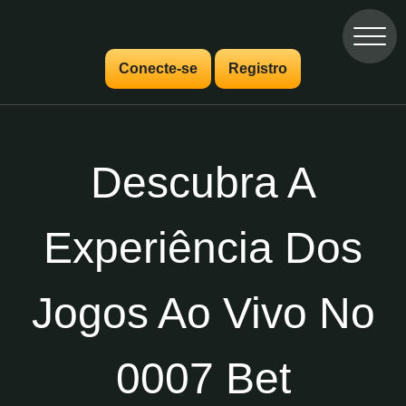
Conecte-se
Registro
Descubra A
Experiência Dos
Jogos Ao Vivo No
0007 Bet