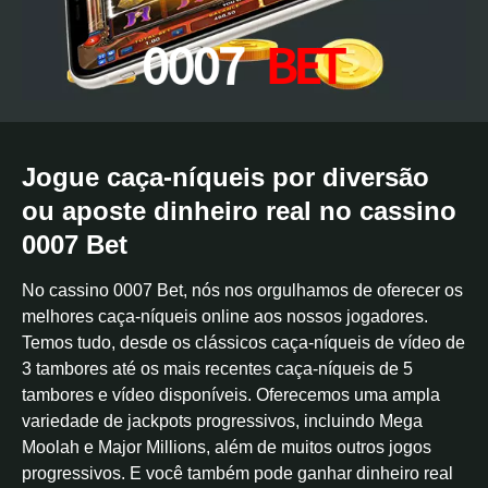
Jogue caça-níqueis por diversão
ou aposte dinheiro real no cassino
0007 Bet
No cassino 0007 Bet, nós nos orgulhamos de oferecer os
melhores caça-níqueis online aos nossos jogadores.
Temos tudo, desde os clássicos caça-níqueis de vídeo de
3 tambores até os mais recentes caça-níqueis de 5
tambores e vídeo disponíveis. Oferecemos uma ampla
variedade de jackpots progressivos, incluindo Mega
Moolah e Major Millions, além de muitos outros jogos
progressivos. E você também pode ganhar dinheiro real