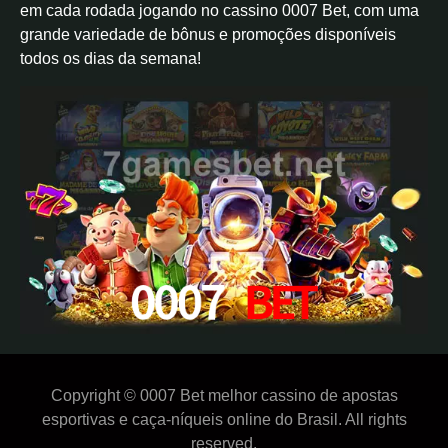
em cada rodada jogando no cassino 0007 Bet, com uma
grande variedade de bônus e promoções disponíveis
todos os dias da semana!
Copyright © 0007 Bet melhor cassino de apostas
esportivas e caça-níqueis online do Brasil. All rights
reserved.