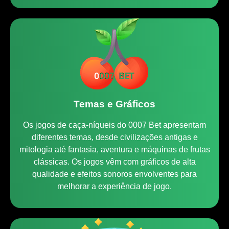
Temas e Gráficos
Os jogos de caça-níqueis do 0007 Bet apresentam
diferentes temas, desde civilizações antigas e
mitologia até fantasia, aventura e máquinas de frutas
clássicas. Os jogos vêm com gráficos de alta
qualidade e efeitos sonoros envolventes para
melhorar a experiência de jogo.