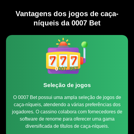
Vantagens dos jogos de caça-
níqueis da 0007 Bet
Seleção de jogos
O 0007 Bet possui uma ampla seleção de jogos de
caça-níqueis, atendendo a várias preferências dos
jogadores. O cassino colabora com fornecedores de
software de renome para oferecer uma gama
diversificada de títulos de caça-níqueis.