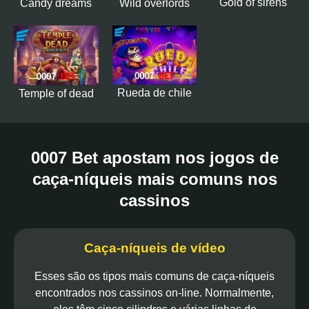
Gold of sirens
Wild overlords
Candy dreams
Rueda de chile
Temple of dead
0007 Bet apostam nos jogos de
caça-níqueis mais comuns nos
cassinos
Caça-níqueis de vídeo
Esses são os tipos mais comuns de caça-níqueis
encontrados nos cassinos on-line. Normalmente,