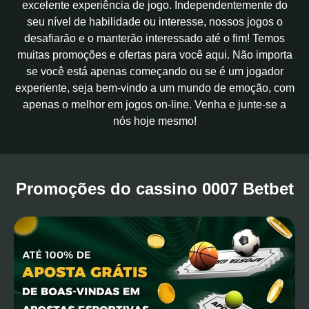
excelente experiência de jogo. Independentemente do
seu nível de habilidade ou interesse, nossos jogos o
desafiarão e o manterão interessado até o fim! Temos
muitas promoções e ofertas para você aqui. Não importa
se você está apenas começando ou se é um jogador
experiente, seja bem-vindo a um mundo de emoção, com
apenas o melhor em jogos on-line. Venha e junte-se a
nós hoje mesmo!
Promoções do cassino 0007 Betbet