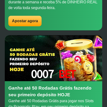
durante a semana e receba 5% de DINHEIRO REAL
de volta toda segunda-feira.
Apostar agora
Ganhe até 50 Rodadas Grátis fazendo
seu primeiro depósito HOJE
Ganhe até 50 Rodadas Grátis para jogar nos Slots
da Pragmatic Play, em seu primeiro depósito na