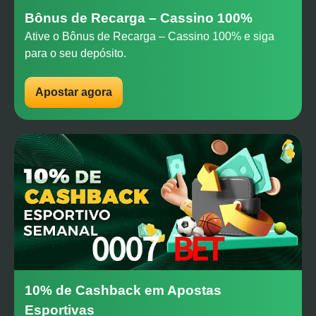
Bônus de Recarga – Cassino 100%
Ative o Bônus de Recarga – Cassino 100% e siga
para o seu depósito.
Apostar agora
10% de Cashback em Apostas
Esportivas