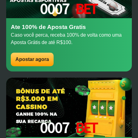
Ate 100% de Aposta Gratis
Caso você perca, receba 100% de volta como uma
Aposta Grátis de até R$100.
Apostar agora