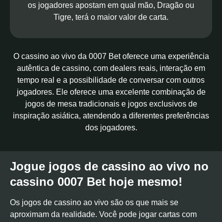
os jogadores apostam em qual mão, Dragão ou
Tigre, terá o maior valor de carta.
O cassino ao vivo da 0007 Bet oferece uma experiência
autêntica de cassino, com dealers reais, interação em
tempo real e a possibilidade de conversar com outros
jogadores. Ele oferece uma excelente combinação de
jogos de mesa tradicionais e jogos exclusivos de
inspiração asiática, atendendo a diferentes preferências
dos jogadores.
Jogue jogos de cassino ao vivo no
cassino 0007 Bet hoje mesmo!
Os jogos de cassino ao vivo são os que mais se
aproximam da realidade. Você pode jogar cartas com