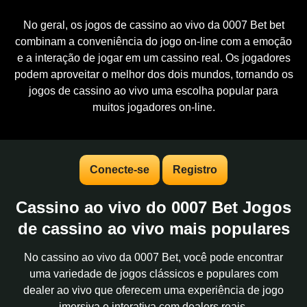
No geral, os jogos de cassino ao vivo da 0007 Bet bet
combinam a conveniência do jogo on-line com a emoção
e a interação de jogar em um cassino real. Os jogadores
podem aproveitar o melhor dos dois mundos, tornando os
jogos de cassino ao vivo uma escolha popular para
muitos jogadores on-line.
Conecte-se
Registro
Cassino ao vivo do 0007 Bet Jogos
de cassino ao vivo mais populares
No cassino ao vivo da 0007 Bet, você pode encontrar
uma variedade de jogos clássicos e populares com
dealer ao vivo que oferecem uma experiência de jogo
imersiva e interativa com dealers reais.