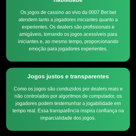
Os jogos de cassino ao vivo da 0007 Bet bet
atendem tanto a jogadores iniciantes quanto a
experientes. Os dealers são profissionais e
amigáveis, tornando os jogos acessíveis para
iniciantes e, ao mesmo tempo, proporcionando
emoção para jogadores experientes.
Jogos justos e transparentes
Como os jogos são conduzidos por dealers reais e
não controlados por algoritmos de computador, os
jogadores podem testemunhar a jogabilidade em
tempo real. Essa transparência inspira confiança na
imparcialidade dos jogos.