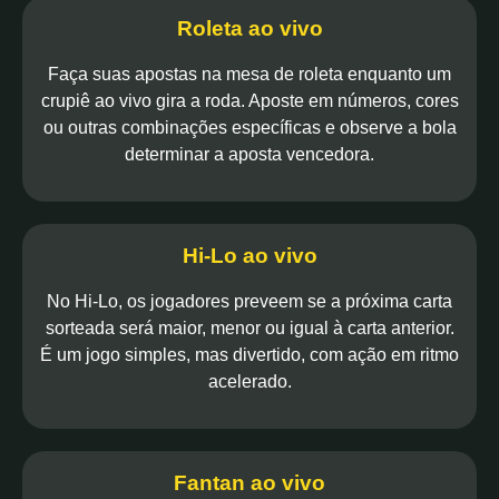
Roleta ao vivo
Faça suas apostas na mesa de roleta enquanto um
crupiê ao vivo gira a roda. Aposte em números, cores
ou outras combinações específicas e observe a bola
determinar a aposta vencedora.
Hi-Lo ao vivo
No Hi-Lo, os jogadores preveem se a próxima carta
sorteada será maior, menor ou igual à carta anterior.
É um jogo simples, mas divertido, com ação em ritmo
acelerado.
Fantan ao vivo