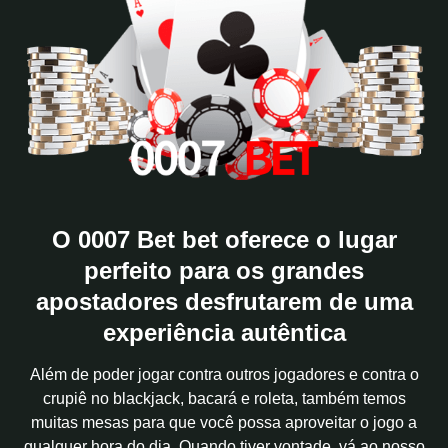
O 0007 Bet bet oferece o lugar
perfeito para os grandes
apostadores desfrutarem de uma
experiência autêntica
Além de poder jogar contra outros jogadores e contra o
crupiê no blackjack, bacará e roleta, também temos
muitas mesas para que você possa aproveitar o jogo a
qualquer hora do dia. Quando tiver vontade, vá ao nosso