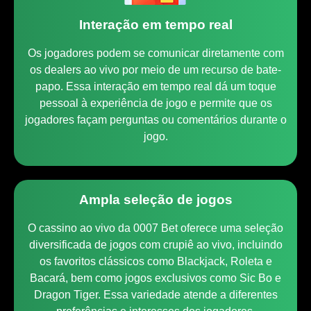
Interação em tempo real
Os jogadores podem se comunicar diretamente com
os dealers ao vivo por meio de um recurso de bate-
papo. Essa interação em tempo real dá um toque
pessoal à experiência de jogo e permite que os
jogadores façam perguntas ou comentários durante o
jogo.
Ampla seleção de jogos
O cassino ao vivo da 0007 Bet oferece uma seleção
diversificada de jogos com crupiê ao vivo, incluindo
os favoritos clássicos como Blackjack, Roleta e
Bacará, bem como jogos exclusivos como Sic Bo e
Dragon Tiger. Essa variedade atende a diferentes