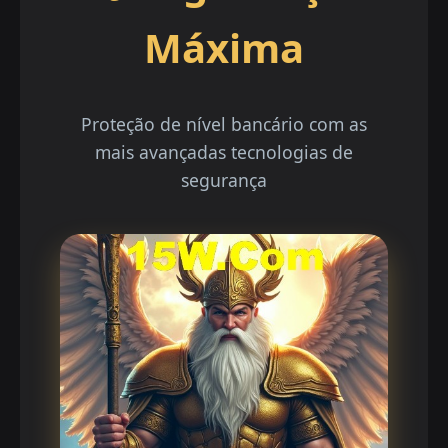
Máxima
Proteção de nível bancário com as
mais avançadas tecnologias de
segurança