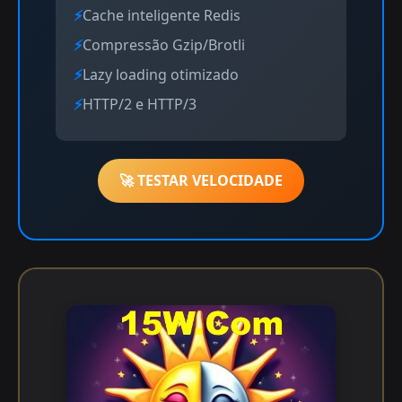
Cache inteligente Redis
Compressão Gzip/Brotli
Lazy loading otimizado
HTTP/2 e HTTP/3
🚀 TESTAR VELOCIDADE