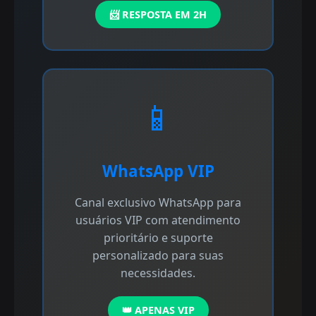
📨 RESPOSTA EM 2H
📱
WhatsApp VIP
Canal exclusivo WhatsApp para
usuários VIP com atendimento
prioritário e suporte
personalizado para suas
necessidades.
👑 APENAS VIP