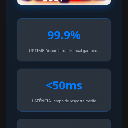
99.9%
UPTIME
Disponibilidade anual garantida
<50ms
LATÊNCIA
Tempo de resposta médio