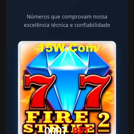
Números que comprovam nossa
excelência técnica e confiabilidade