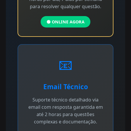
para resolver qualquer questão.
🟢 ONLINE AGORA
📧
Email Técnico
Suporte técnico detalhado via
email com resposta garantida em
até 2 horas para questões
complexas e documentação.