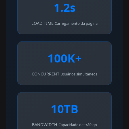
1.2s
LOAD TIME
Carregamento da página
100K+
CONCURRENT
Usuários simultâneos
10TB
BANDWIDTH
Capacidade de tráfego