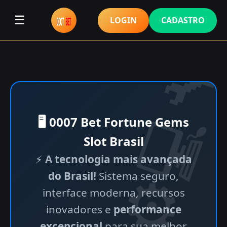
☰
LOGIN
CADASTRO
🖥 0007 Bet Fortune Gems
Slot Brasil
⚡
A tecnologia mais avançada
do Brasil!
Sistema seguro,
interface moderna, recursos
inovadores e
performance
excepcional
para sua melhor