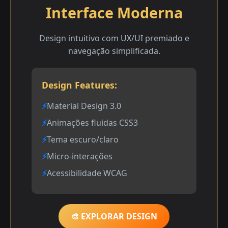
Interface Moderna
Design intuitivo com UX/UI premiado e
navegação simplificada.
Design Features:
Material Design 3.0
Animações fluidas CSS3
Tema escuro/claro
Micro-interações
Acessibilidade WCAG
🎨 EXPLORAR DESIGN