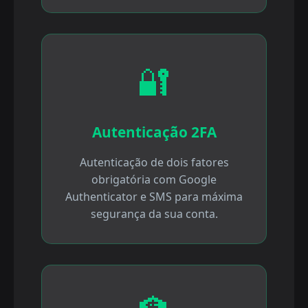
🔐
Autenticação 2FA
Autenticação de dois fatores
obrigatória com Google
Authenticator e SMS para máxima
segurança da sua conta.