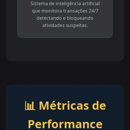
Sistema de inteligência artificial
que monitora transações 24/7
detectando e bloqueando
atividades suspeitas.
📊 Métricas de
Performance