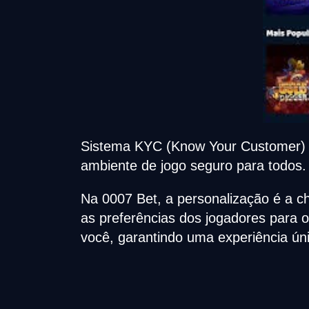
Sistema KYC (Know Your Customer) r
ambiente de jogo seguro para todos.
Na 0007 Bet, a personalização é a c
as preferências dos jogadores para
você, garantindo uma experiência únic