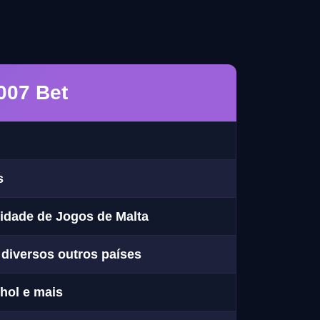
007 Bet
s
idade de Jogos de Malta
 diversos outros países
hol e mais