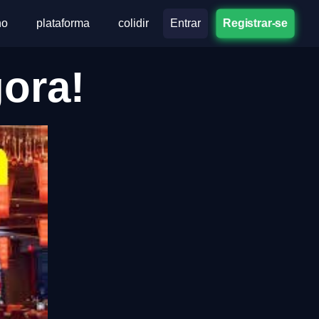
no
plataforma
colidir
Entrar
Registrar-se
ora!