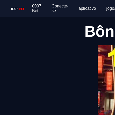
0007
Conecte-
aplicativo
jogo
Bet
se
Bôn