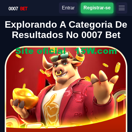
Entrar
Registrar-se
Explorando A Categoria De
Resultados No 0007 Bet