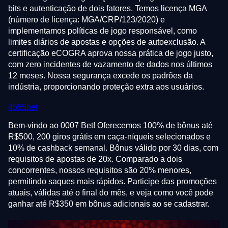
bits e autenticação de dois fatores. Temos licença MGA
(número de licença: MGA/CRP/123/2020) e
implementamos políticas de jogo responsável, como
limites diários de apostas e opções de autoexclusão. A
certificação eCOGRA aprova nossa prática de jogo justo,
com zero incidentes de vazamento de dados nos últimos
12 meses. Nossa segurança excede os padrões da
indústria, proporcionando proteção extra aos usuários.
4555bet
Bem-vindo ao 0007 Bet! Oferecemos 100% de bônus até
R$500, 200 giros grátis em caça-níqueis selecionados e
10% de cashback semanal. Bônus válido por 30 dias, com
requisitos de apostas de 20x. Comparado a dois
concorrentes, nossos requisitos são 20% menores,
permitindo saques mais rápidos. Participe das promoções
atuais, válidas até o final do mês, e veja como você pode
ganhar até R$350 em bônus adicionais ao se cadastrar.