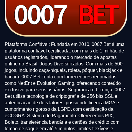
Plataforma Confiável: Fundada em 2010, 0007 Bet é uma
plataforma confiável certificada, com mais de 1 milhão de
usuários registrados, liderando o mercado de apostas
online no Brasil. Jogos Diversificados: Com mais de 500
jogos, incluindo caça-níqueis, roleta, pôquer, blackjack e
bacará, 0007 Bet conta com fornecedores renomados
como NetEnt e Evolution Gaming, oferecendo conteúdo
exclusivo para seus usuários. Segurança e Licença: 0007
Bet utiliza tecnologia de criptografia de 256 bits SSL e
autenticação de dois fatores, possuindo licença MGA e
cumprimento rigoroso da LGPD, com certificação da
eCOGRA. Sistema de Pagamento: Oferecemos PIX,
Boleto, transferência bancária e cartões de crédito com
tempo de saque em até 5 minutos, limites flexíveis e